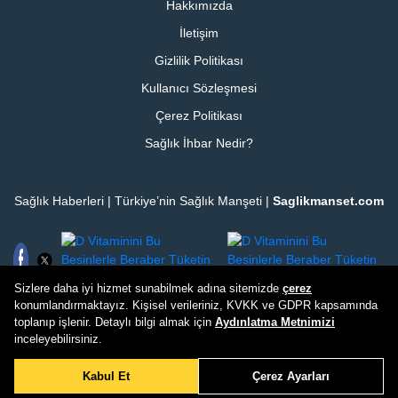
Hakkımızda
İletişim
Gizlilik Politikası
Kullanıcı Sözleşmesi
Çerez Politikası
Sağlık İhbar Nedir?
Sağlık Haberleri | Türkiye’nin Sağlık Manşeti |
Saglikmanset.com
Sizlere daha iyi hizmet sunabilmek adına sitemizde
çerez
konumlandırmaktayız. Kişisel verileriniz, KVKK ve GDPR kapsamında
Sağlık İhbar
Son Dakika
toplanıp işlenir. Detaylı bilgi almak için
Aydınlatma Metnimizi
inceleyebilirsiniz.
Copyright ©
Saglikmanset.com
2026 Tüm hakları saklıdır
Kabul Et
Çerez Ayarları