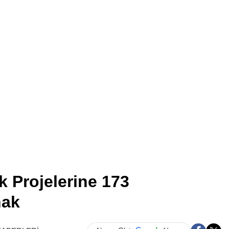
Sağlık Bak
Psikolog
Psikote
Yapamaya
Duyurdu! İ
Açamaz
 Projelerine 173
nak