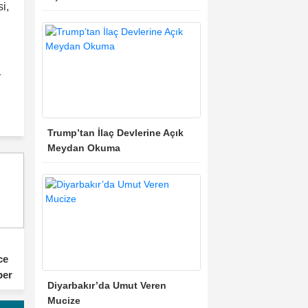
i,
r
Trump’tan İlaç Devlerine Açık
Meydan Okuma
ce
ber
Diyarbakır’da Umut Veren
Mucize