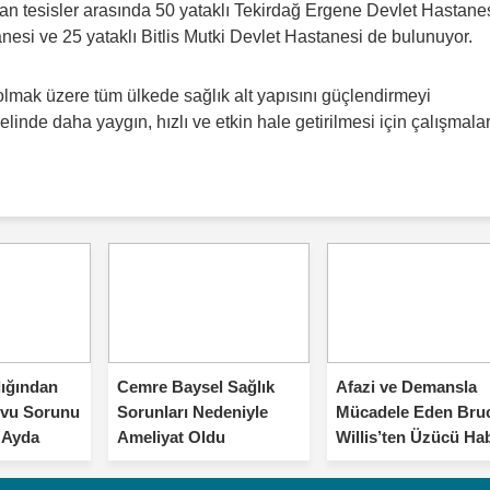
n tesisler arasında 50 yataklı Tekirdağ Ergene Devlet Hastanes
anesi ve 25 yataklı Bitlis Mutki Devlet Hastanesi de bulunuyor.
lmak üzere tüm ülkede sağlık alt yapısını güçlendirmeyi
elinde daha yaygın, hızlı ve etkin hale getirilmesi için çalışmala
lığından
Cemre Baysel Sağlık
Afazi ve Demansla
vu Sorunu
Sorunları Nedeniyle
Mücadele Eden Bru
2 Ayda
Ameliyat Oldu
Willis’ten Üzücü Ha