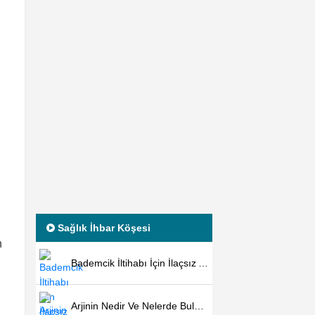
Sağlık İhbar Köşesi
n
Bademcik İltihabı İçin İlaçsız Ameliyatsız Kesin Çözüm
Arjinin Nedir Ve Nelerde Bulunur?