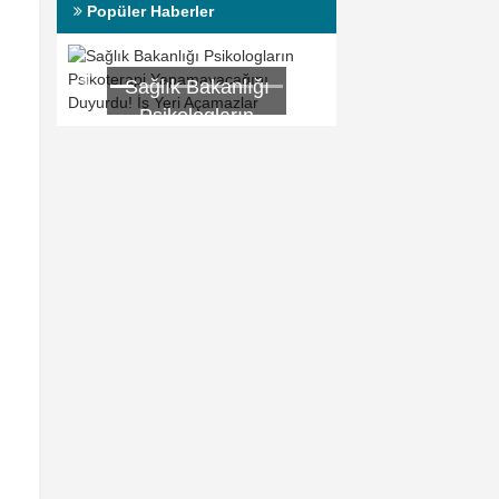
Popüler Haberler
anlığı
Beklazon Krem
ların
Nedir? Ne İşe
rapi
Yarar?
cağını
ş Yeri
lar