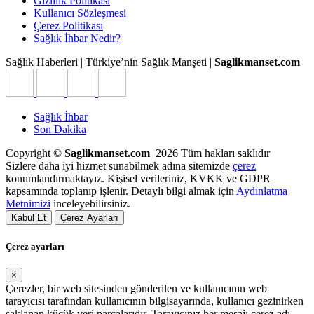
Gizlilik Politikası
Kullanıcı Sözleşmesi
Çerez Politikası
Sağlık İhbar Nedir?
Sağlık Haberleri | Türkiye’nin Sağlık Manşeti |
Saglikmanset.com
Sağlık İhbar
Son Dakika
Copyright ©
Saglikmanset.com
2026 Tüm hakları saklıdır
Sizlere daha iyi hizmet sunabilmek adına sitemizde
çerez
konumlandırmaktayız. Kişisel verileriniz, KVKK ve GDPR
kapsamında toplanıp işlenir. Detaylı bilgi almak için
Aydınlatma
Metnimizi
inceleyebilirsiniz.
Kabul Et
Çerez Ayarları
Çerez ayarları
×
Çerezler, bir web sitesinden gönderilen ve kullanıcının web
tarayıcısı tarafından kullanıcının bilgisayarında, kullanıcı gezinirken
saklanan küçük veri parçalarıdır. Tarayıcınız her mesajı çerez adı