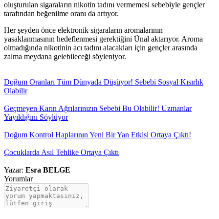
oluşturulan sigaraların nikotin tadını vermemesi sebebiyle gençler
tarafından beğenilme oranı da artıyor.
Her şeyden önce elektronik sigaraların aromalarının
yasaklanmasının hedeflenmesi gerektiğini Ünal aktarıyor. Aroma
olmadığında nikotinin acı tadını alacakları için gençler arasında
zalma meydana gelebileceği söyleniyor.
Doğum Oranları Tüm Dünyada Düşüyor! Sebebi Sosyal Kısırlık
Olabilir
Geçmeyen Karın Ağrılarınızın Sebebi Bu Olabilir! Uzmanlar
Yayıldığını Söylüyor
Doğum Kontrol Haplarının Yeni Bir Yan Etkisi Ortaya Çıktı!
Çocuklarda Asıl Tehlike Ortaya Çıktı
Yazar:
Esra BELGE
Yorumlar