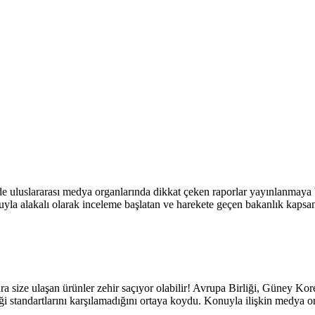
e uluslararası medya organlarında dikkat çeken raporlar yayınlanmaya baş
uyla alakalı olarak inceleme başlatan ve harekete geçen bakanlık kapsaml
ra size ulaşan ürünler zehir saçıyor olabilir! Avrupa Birliği, Güney Kore
iği standartlarını karşılamadığını ortaya koydu. Konuyla ilişkin medya o