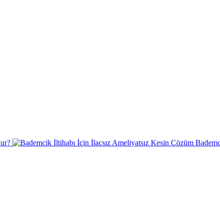
nur?
Bademci