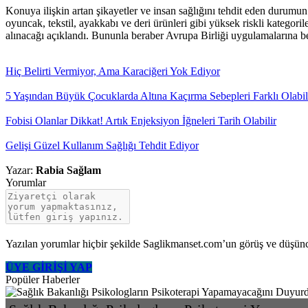
Konuya ilişkin artan şikayetler ve insan sağlığını tehdit eden durumu
oyuncak, tekstil, ayakkabı ve deri ürünleri gibi yüksek riskli kategori
alınacağı açıklandı. Bununla beraber Avrupa Birliği uygulamalarına ben
Hiç Belirti Vermiyor, Ama Karaciğeri Yok Ediyor
5 Yaşından Büyük Çocuklarda Altına Kaçırma Sebepleri Farklı Olabil
Fobisi Olanlar Dikkat! Artık Enjeksiyon İğneleri Tarih Olabilir
Gelişi Güzel Kullanım Sağlığı Tehdit Ediyor
Yazar:
Rabia Sağlam
Yorumlar
Yazılan yorumlar hiçbir şekilde Saglikmanset.com’un görüş ve düşüncele
ÜYE GİRİŞİ YAP
Popüler Haberler