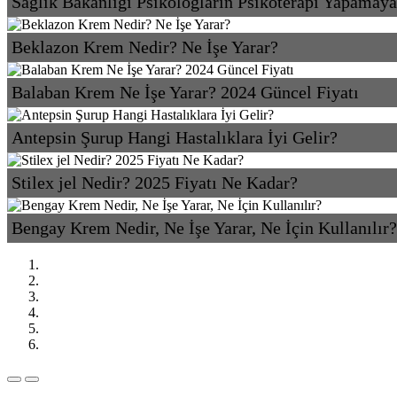
Sağlık Bakanlığı Psikologların Psikoterapi Yapamay
Beklazon Krem Nedir? Ne İşe Yarar?
Balaban Krem Ne İşe Yarar? 2024 Güncel Fiyatı
Antepsin Şurup Hangi Hastalıklara İyi Gelir?
Stilex jel Nedir? 2025 Fiyatı Ne Kadar?
Bengay Krem Nedir, Ne İşe Yarar, Ne İçin Kullanılır?