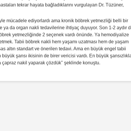
 hastaları tekrar hayata bağladıklarını vurgulayan Dr. Tüzüner,
iyle mücadele ediyorlardı ama kronik böbrek yetmezliği belli bir
e ya da organ nakli tedavilerine ihtiyaç duyuyor. Son 1-2 aydır 
brek yetmezliğinde 2 seçenek vardı önünde. Ya hemodiyalize
 etmek. Tabii böbrek nakli hem yaşamı uzatması hem de yaşam
sas altın standart ve önerilen tedavi. Ama en büyük engel tabii
 büyük şansı ikisinin de birer vericisi vardı. En büyük şansızlıkla
a çapraz nakil yaparak çözdük" şeklinde konuştu.