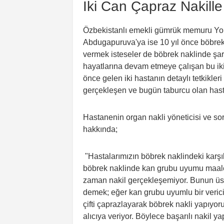
İki Can Çapraz Nakill
Özbekistanlı emekli gümrük memuru Yor
Abdugapuruva'ya ise 10 yıl önce böbrek y
vermek isteseler de böbrek naklinde şart o
hayatlarına devam etmeye çalışan bu iki
önce gelen iki hastanın detaylı tetkikler
gerçekleşen ve bugün taburcu olan hastal
Hastanenin organ nakli yöneticisi ve sor
hakkında;
"Hastalarımızın böbrek naklindeki karşı
böbrek naklinde kan grubu uyumu maales
zaman nakil gerçekleşemiyor. Bunun üst
demek; eğer kan grubu uyumlu bir vericin
çifti çaprazlayarak böbrek nakli yapıyor
alıcıya veriyor. Böylece başarılı nakil y