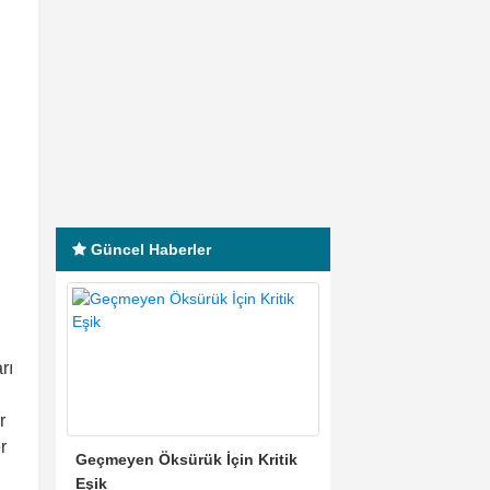
Güncel Haberler
rı
r
r
Geçmeyen Öksürük İçin Kritik
Eşik