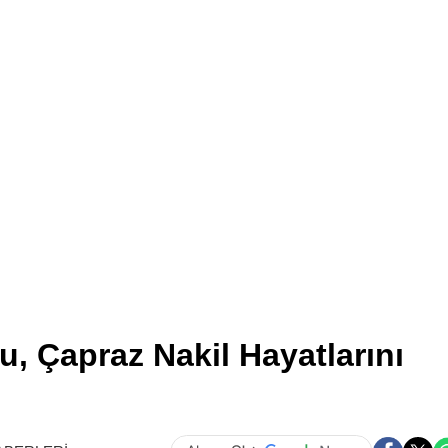
Sağlık Bakanlı
Psikologların
Psikoterapi
Yapamayacağı
Duyurdu! İş Ye
Açamazlar
, Çapraz Nakil Hayatlarını