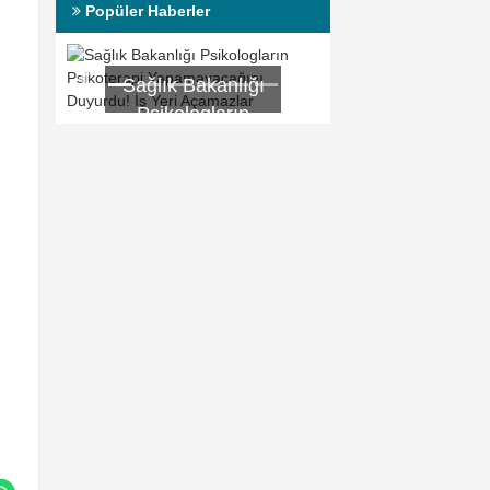
Popüler Haberler
ğı
Beklazon Krem
Nedir? Ne İşe
Yarar?
nı
ri