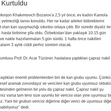
e Kurtuldu
kınjon Khakımovıch Bozarov'a 2,5 yıl önce, ev kadını Kamola
etmezliği tanısı konuldu. Her ne kadar aileleri böbreklerini
lan kan uyuşmazlığı sıkıntısı ortaya çıktı. Bir süredir diyaliz ile
 hasta birbirine şifa oldu. Özbekistan’dan yaklaşık 10-15 gün
i ve nakle hazırlanmaları 5 gün sürdü. 1 hafta önce nakilleri
arın 3 aylık ciddi perhiz süreleri olacak.
umlusu Prof. Dr. Acar Tüzüner, hastalara yaptıkları çapraz nakil
laştıkları önemli problemlerden biri de kan grubu uyumu. Çünkü
ef aramak zorundayız ve vericileri kan grubu uyumsuz oldukla
esinden gelmenin bir yolu da çapraz nakil. Çapraz nakil şu
iz varsa tam tersi size uyumlu bir vericisi olan yine uyumsuz bi
uz. Yani bir grubun vericisi diğerine diğer verici de uyumsuz diğe
apabiliyoruz" dedi.