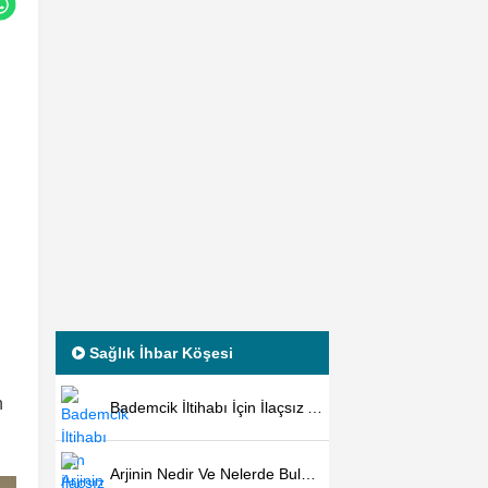
Sağlık İhbar Köşesi
n
Bademcik İltihabı İçin İlaçsız Ameliyatsız Kesin Çözüm
Arjinin Nedir Ve Nelerde Bulunur?