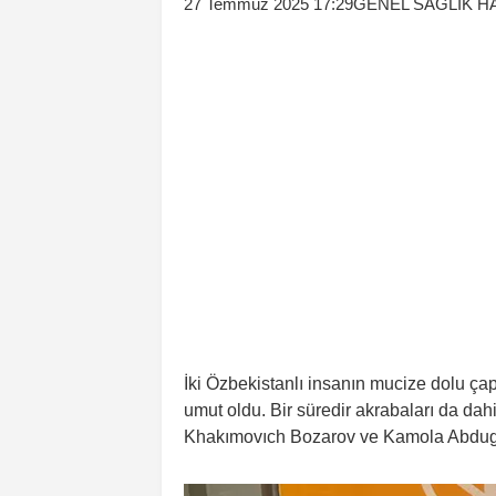
27 Temmuz 2025 17:29
GENEL SAĞLIK H
İki Özbekistanlı insanın mucize dolu ç
umut oldu. Bir süredir akrabaları da d
Khakımovıch Bozarov ve Kamola Abdugap