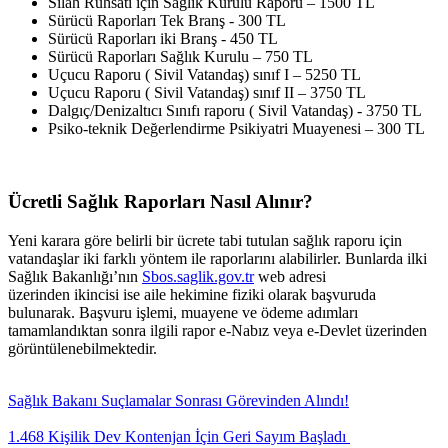
Silah Ruhsatı için Sağlık Kurulu Raporu – 1500 TL
Sürücü Raporları Tek Branş - 300 TL
Sürücü Raporları iki Branş - 450 TL
Sürücü Raporları Sağlık Kurulu – 750 TL
Uçucu Raporu ( Sivil Vatandaş) sınıf I – 5250 TL
Uçucu Raporu ( Sivil Vatandaş) sınıf II – 3750 TL
Dalgıç/Denizaltıcı Sınıfı raporu ( Sivil Vatandaş) - 3750 TL
Psiko-teknik Değerlendirme Psikiyatri Muayenesi – 300 TL
Ücretli Sağlık Raporları Nasıl Alınır?
Yeni karara göre belirli bir ücrete tabi tutulan sağlık raporu için
vatandaşlar iki farklı yöntem ile raporlarını alabilirler. Bunlarda ilki
Sağlık Bakanlığı’nın
Sbos.saglik.gov.tr
web adresi
üzerinden ikincisi ise aile hekimine fiziki olarak başvuruda
bulunarak. Başvuru işlemi, muayene ve ödeme adımları
tamamlandıktan sonra ilgili rapor e-Nabız veya e-Devlet üzerinden
görüntülenebilmektedir.
Sağlık Bakanı Suçlamalar Sonrası Görevinden Alındı!
1.468 Kişilik Dev Kontenjan İçin Geri Sayım Başladı