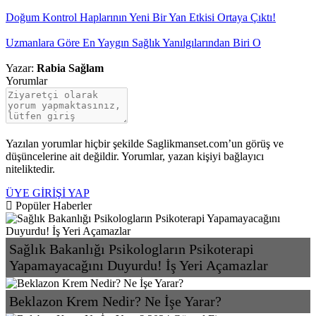
Doğum Kontrol Haplarının Yeni Bir Yan Etkisi Ortaya Çıktı!
Uzmanlara Göre En Yaygın Sağlık Yanılgılarından Biri O
Yazar:
Rabia Sağlam
Yorumlar
Yazılan yorumlar hiçbir şekilde Saglikmanset.com’un görüş ve
düşüncelerine ait değildir. Yorumlar, yazan kişiyi bağlayıcı
niteliktedir.
ÜYE GİRİŞİ YAP
Popüler Haberler
Sağlık Bakanlığı Psikologların Psikoterapi
Yapamayacağını Duyurdu! İş Yeri Açamazlar
Beklazon Krem Nedir? Ne İşe Yarar?