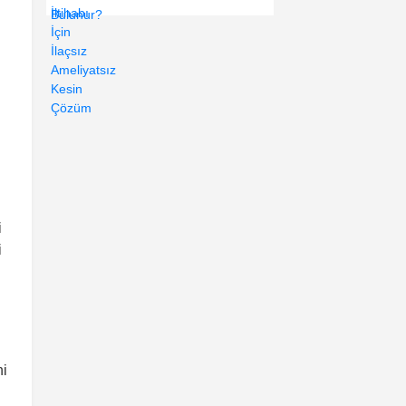
i
i
ni