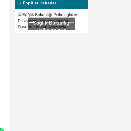
Popüler Haberler
nlığı
Beklazon Krem
rın
Nedir? Ne İşe
pi
Yarar?
ğını
 Yeri
ar