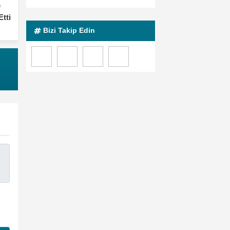
e
Etti
Bizi Takip Edin