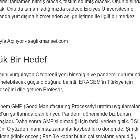
e içerisi tamamen bitmiş olacak, teslim edilmiş olacak. Onun dışınd
cak. Onu da tamamladığımızda sadece Erciyes Üniversitesine
da yurt dışına hizmet eden aşı geliştirme ile ilgili bir merkez
yük Bir Hedef
mını vurgulayan Özdarenli yeni bir salgın ve pandemi durumun
netebilecek güçte olduğunu belirtti. ERAGEM’in Türkiye için
neceğini dile getiren Profesör,
az hem GMP (Good Manufacturing Process/İyi üretim uygulamalar
3'ün şartlarında olan bir yer. Pandemi döneminde biz bunun
ladı. Daha sonra GMP'si olmadığı için farklı yerlere gittik. BSL
gün. O yüzden inanılmaz zamanlar kaybedildi o dönemde. Şimdi
en (klinik öncesi) Faz-3'e kadar bütün çalışmaların yapıldığı,