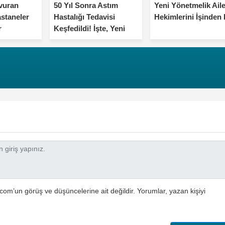
avuran
50 Yıl Sonra Astım
Yeni Yönetmelik Ail
astaneler
Hastalığı Tedavisi
Hekimlerini İşinden 
r
Keşfedildi! İşte, Yeni
Yöntem
com’un görüş ve düşüncelerine ait değildir. Yorumlar, yazan kişiyi