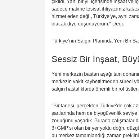
çıkıldı. Yani bir yıl içerisinde inşaat v
sadece makine tesisat ihtiyacımız kala
hizmet eden değil, Türkiye'ye, aynı zaman
olacak diye düşünüyorum." Dedi.
Sessiz Bir İnşaat, Bü
Yeni merkezin baştan aşağı tam donanı
merkezin vakit kaybettirmeden süreci yö
salgın hastalıklarda önemli bir rol üstle
"Bir tanesi, gerçekten Türkiye'de çok 
şartlarında hem de biyogüvenlik seviye 
zorluğunu yaşadık. Burada çalışmalar baş
3+GMP'si olan bir yer yoktu doğru düz
bu merkez tamamlandığı zaman preklinikt