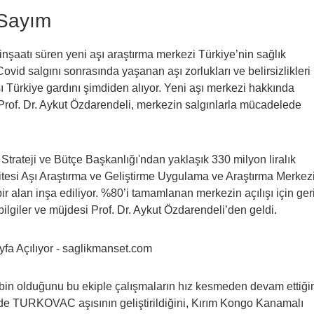
i Sayım
nşaatı süren yeni aşı araştırma merkezi Türkiye’nin sağlık
ovid salgını sonrasında yaşanan aşı zorlukları ve belirsizlikleri
rşı Türkiye gardını şimdiden alıyor. Yeni aşı merkezi hakkında
of. Dr. Aykut Özdarendeli, merkezin salgınlarla mücadelede
trateji ve Bütçe Başkanlığı'ndan yaklaşık 330 milyon liralık
itesi Aşı Araştırma ve Geliştirme Uygulama ve Araştırma Merkez
 alan inşa ediliyor. %80’i tamamlanan merkezin açılışı için ger
ilgiler ve müjdesi Prof. Dr. Aykut Özdarendeli’den geldi.
kibin olduğunu bu ekiple çalışmaların hız kesmeden devam ettiği
de TURKOVAC aşısının geliştirildiğini, Kırım Kongo Kanamalı