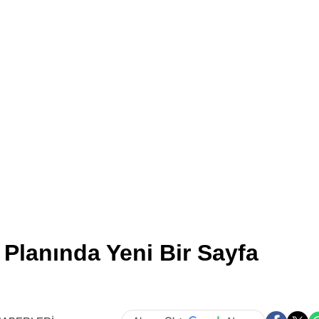
Sağlık Baka
Psikologla
Psikotera
Yapamayaca
Duyurdu! İş
Açamazl
 Planında Yeni Bir Sayfa